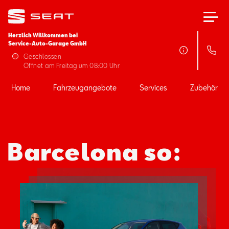
Herzlich Willkommen bei
Service-Auto-Garage GmbH
Home
Geschlossen
Öffnet am Freitag um 08:00 Uhr
Fahrzeugangebote
Home
Fahrzeugangebote
Services
Zubehör
Services
Barcelona so:
Zubehör
SEAT FOR BUSINESS
Über uns