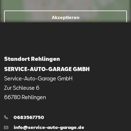
Akzeptieren
Mail schreiben
Kontaktformular
Anrufen
Standort Rehlingen
SERVICE-AUTO-GARAGE GMBH
Service-Auto-Garage GmbH
Zur Schleuse
6
66780
Rehlingen
Telefon:
0683567750
E-
info@service-auto-garage.de