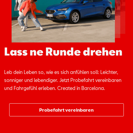
Aktionen
Lass ne Runde drehen
Leb dein Le­ben so, wie es sich an­füh­len soll: Leich­ter,
son­ni­ger und le­ben­di­ger. Jetzt Pro­be­fahrt ver­ein­ba­ren
und Fahr­ge­fühl er­le­ben. Crea­ted in Bar­ce­lo­na.
Probefahrt vereinbaren